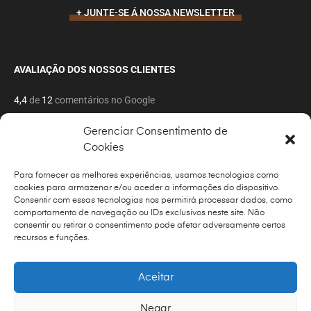
+ JUNTE-SE Á NOSSA NEWSLETTER
AVALIAÇÃO DOS NOSSOS CLIENTES
4,4
de
12
comentários no Google
Gerenciar Consentimento de
Cookies
Para fornecer as melhores experiências, usamos tecnologias como
cookies para armazenar e/ou aceder a informações do dispositivo.
Copyrights © 2022 Todos os direitos reservado por
Foto
Consentir com essas tecnologias nos permitirá processar dados, como
Vitoria
comportamento de navegação ou IDs exclusivos neste site. Não
consentir ou retirar o consentimento pode afetar adversamente certos
Power by Foto Vitoria
recursos e funções.
Aceitar
Negar