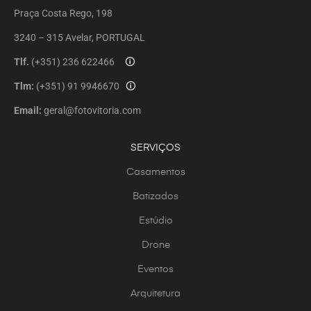
Praça Costa Rego, 198
3240 – 315 Avelar, PORTUGAL
Tlf.
(+351) 236 622466
🛈
Tlm:
(+351) 91 9946670
🛈
Email:
geral@fotovitoria.com
SERVIÇOS
Casamentos
Batizados
Estúdio
Drone
Eventos
Arquitetura