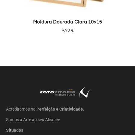
ADICIONAR
Moldura Dourada Clara 10×15
9,90
€
Acreditamos na
Perfeição e Criatividade.
Somos a Arte ao seu Alcance
Situados