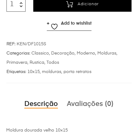
Adicionar
Add to wishlist
REF:
KEN/DF1015S
Categorias:
Classico
,
Decoração
,
Moderno
,
Molduras
,
Primavera
,
Rustica
,
Todos
Etiquetas:
10x15
,
molduras
,
porta retratos
Descrição
Avaliações (0)
Moldura dourada velho 10×15