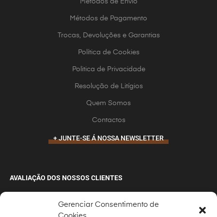
Métodos de Envio
Métodos de Pagamento
Trocas, Devoluções e Garantias
Política de Cookies
Politica de Privacidade
Resolução de Litígios
Quem Somos
Contactos
+ JUNTE-SE Á NOSSA NEWSLETTER
AVALIAÇÃO DOS NOSSOS CLIENTES
4,4
de
12
comentários no Google
Gerenciar Consentimento de
Cookies