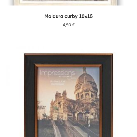
ADICIONAR
Moldura curby 10×15
4,50
€