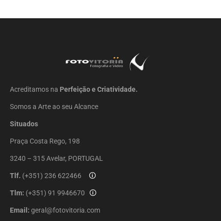
Acreditamos na
Perfeição e Criatividade.
Somos a Arte ao seu Alcance
Situados
Praça Costa Rego, 198
3240 – 315 Avelar, PORTUGAL
Tlf.
(+351) 236 622466
🛈
Tlm:
(+351) 91 9946670
🛈
Email:
geral@fotovitoria.com