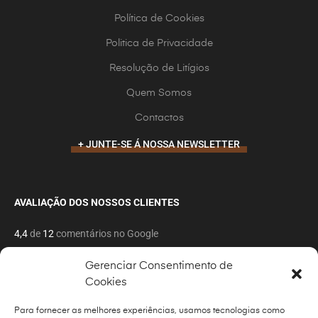
Política de Cookies
Politica de Privacidade
Resolução de Litígios
Quem Somos
Contactos
+ JUNTE-SE Á NOSSA NEWSLETTER
AVALIAÇÃO DOS NOSSOS CLIENTES
4,4
de
12
comentários no Google
Gerenciar Consentimento de
Cookies
Para fornecer as melhores experiências, usamos tecnologias como