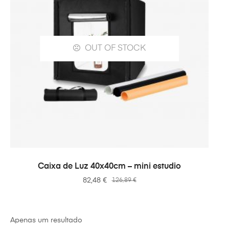
OUT OF STOCK
VER OPÇÕES
Caixa de Luz 40x40cm – mini estudio
82,48
€
126,89
€
Apenas um resultado