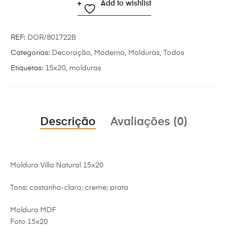
Add to wishlist
REF:
DOR/801722B
Categorias:
Decoração
,
Moderno
,
Molduras
,
Todos
Etiquetas:
15x20
,
molduras
Descrição
Avaliações (0)
Moldura Villa Natural 15×20
Tons: castanho-claro; creme; prata
Moldura MDF
Foto 15×20