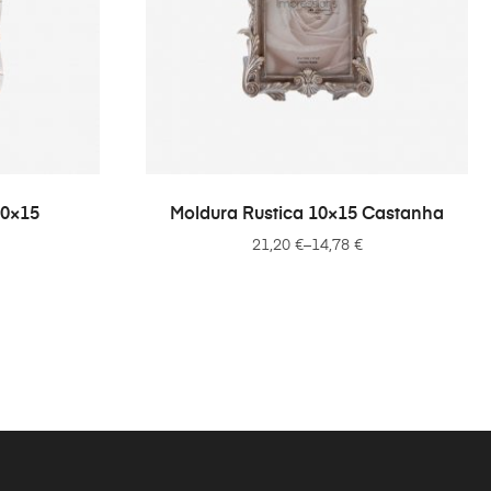
VER OPÇÕES
10×15
Moldura Rustica 10×15 Castanha
21,20
€
–
14,78
€