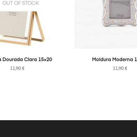
OUT OF STOCK
LER MAIS
ADICIONAR
a Dourada Clara 15×20
Moldura Moderna 
11,90
€
11,90
€