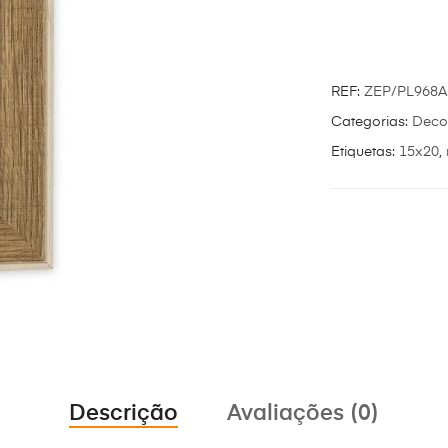
REF:
ZEP/PL968A
Categorias:
Deco
Etiquetas:
15x20
,
Descrição
Avaliações (0)