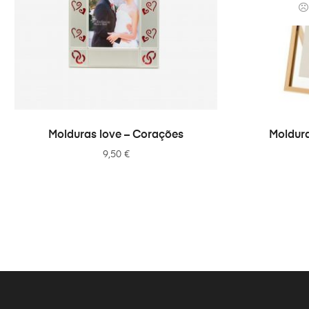
ADICIONAR
Molduras love – Corações
Moldur
9,50
€