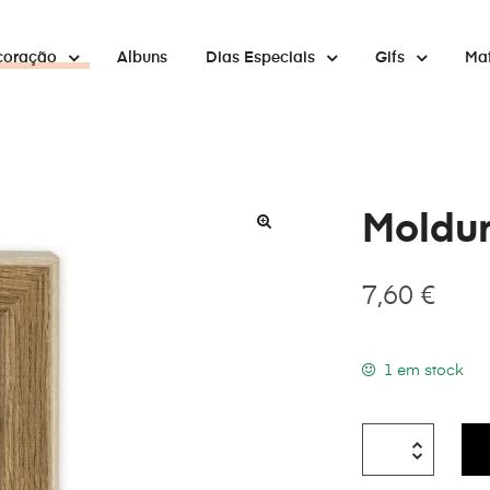
coração
Albuns
Dias Especiais
Gifs
Mat
Moldur
7,60
€
1 em stock