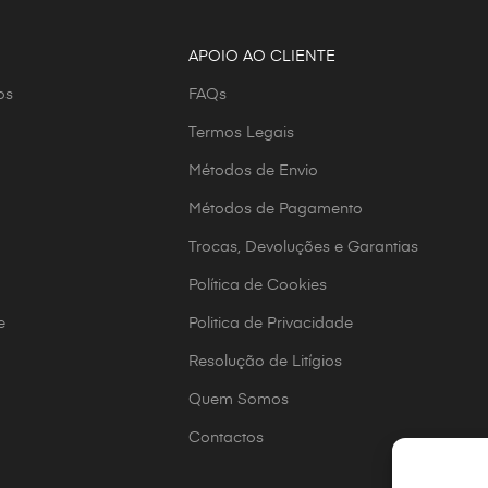
APOIO AO CLIENTE
os
FAQs
Termos Legais
Métodos de Envio
Métodos de Pagamento
Trocas, Devoluções e Garantias
Política de Cookies
e
Politica de Privacidade
Resolução de Litígios
Quem Somos
Contactos