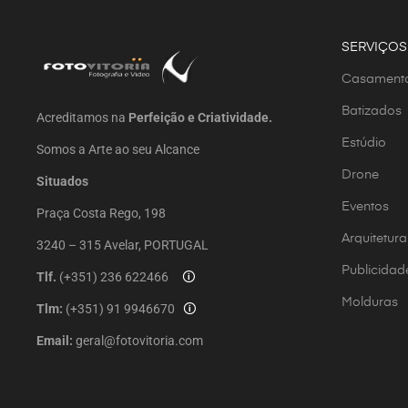
SERVIÇOS
Casament
Batizados
Acreditamos na
Perfeição e Criatividade.
Estúdio
Somos a Arte ao seu Alcance
Drone
Situados
Eventos
Praça Costa Rego, 198
Arquitetura
3240 – 315 Avelar, PORTUGAL
Publicidad
Tlf.
(+351) 236 622466
🛈
Molduras
Tlm:
(+351) 91 9946670
🛈
Email:
geral@fotovitoria.com