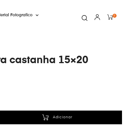
erial Fotografico
0
a castanha 15×20
Adicionar