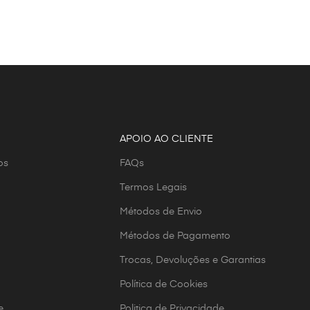
APOIO AO CLIENTE
os
FAQs
Termos Legais
Métodos de Envio
Métodos de Pagamento
Trocas, Devoluções e Garantias
Política de Cookies
e
Politica de Privacidade