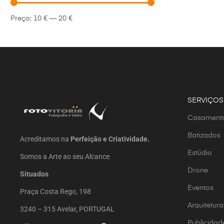
Preço:
10 €
—
20 €
SERVIÇOS
Casament
Batizados
Acreditamos na
Perfeição e Criatividade.
Estúdio
Somos a Arte ao seu Alcance
Drone
Situados
Eventos
Praça Costa Rego, 198
Arquitetura
3240 – 315 Avelar, PORTUGAL
Publicidad