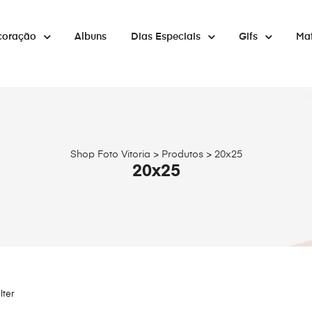
coração
Albuns
Dias Especiais
Gifs
Mat
Shop Foto Vitoria
>
Produtos
>
20x25
20x25
ilter