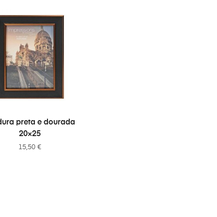
ADICIONAR
dura preta e dourada
20×25
15,50
€