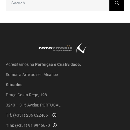
Acreditamos na
Perfeição e Criatividade.
Somos a Arte ao seu Alcance
Situados
Praça Costa Rego, 198
3240 – 315 Avelar, PORTUGAL
Tlf.
(+351) 236 622466
🛈
Tlm:
(+351) 91 9946670
🛈