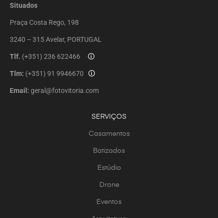
Situados
Praça Costa Rego, 198
3240 – 315 Avelar, PORTUGAL
Tlf.
(+351) 236 622466
🛈
Tlm:
(+351) 91 9946670
🛈
Email:
geral@fotovitoria.com
SERVIÇOS
Casamentos
Batizados
Estúdio
Drone
Eventos