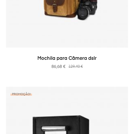
VER OPÇÕES
Mochila para Câmera dslr
86,68
€
129,40
€
PROMOÇÃO!