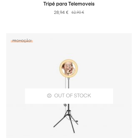
VER OPÇÕES
Tripé para Telemoveis
28,94
€
62,90
€
PROMOÇÃO!
OUT OF STOCK