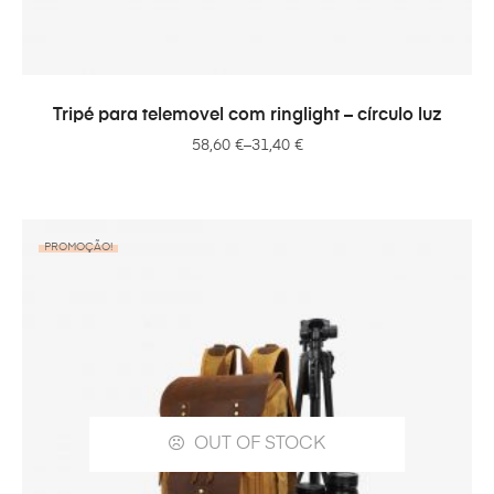
VER OPÇÕES
Tripé para telemovel com ringlight – círculo luz
58,60
€
–
31,40
€
PROMOÇÃO!
OUT OF STOCK