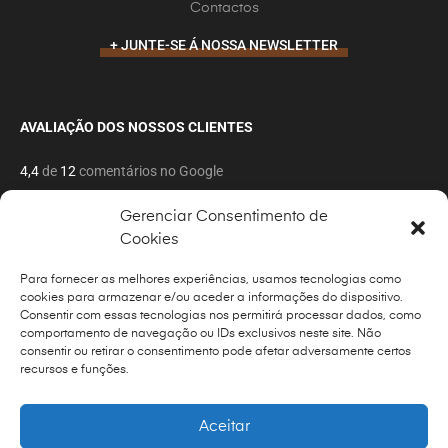
Contactos
+ JUNTE-SE Á NOSSA NEWSLETTER
AVALIAÇÃO DOS NOSSOS CLIENTES
4,4
de
12
comentários no Google
Gerenciar Consentimento de
Cookies
Para fornecer as melhores experiências, usamos tecnologias como
cookies para armazenar e/ou aceder a informações do dispositivo.
Copyrights © 2022 Todos os direitos reservado por
Foto
Consentir com essas tecnologias nos permitirá processar dados, como
Vitoria
comportamento de navegação ou IDs exclusivos neste site. Não
consentir ou retirar o consentimento pode afetar adversamente certos
Power by Foto Vitoria
recursos e funções.
Aceitar